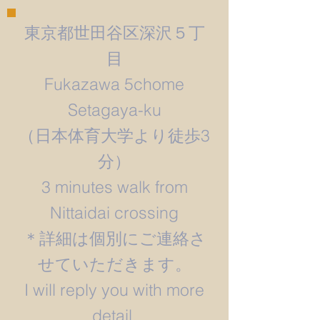
東京都世田谷区深沢５丁
目
Fukazawa 5chome
Setagaya-ku
​（日本体育大学より徒歩3
分）
3 minutes walk from
Nittaidai crossing
＊詳細は個別にご連絡さ
せていただきます。
​I will reply you with more
detail.