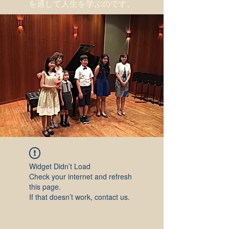
を通して人生を学ぶのです。
Widget Didn’t Load
Check your internet and refresh
this page.
If that doesn’t work, contact us.