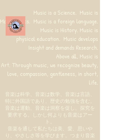
Music is a Science. Music is
Mathematics. Music is a foreign language.
Music is History. Music is
physical education.
Music develops
Insight and demands Research.
Above all, Music is
Art. Through music, we recognize beauty,
love, compassion, gentleness, in short,
life.
音楽は科学、音楽は数学、音楽は言語、
特に外国語であり、歴史の勉強を含む。
音楽は運動、音楽は洞察を促し、探究を
要求する。しかし何よりも音楽はアー
ト。
音楽を通して私たちは美、愛、思いや
り、やさしさ等を学びます。つまり音楽