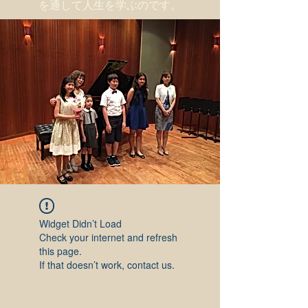
を通して人生を学ぶのです。
Widget Didn’t Load
Check your internet and refresh
this page.
If that doesn’t work, contact us.