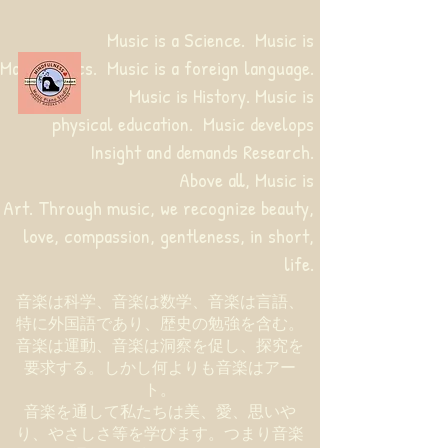
Music is a Science. Music is
Mathematics. Music is a foreign language.
Music is History. Music is
physical education.
Music develops
Insight and demands Research.
Above all, Music is
Art. Through music, we recognize beauty,
love, compassion, gentleness, in short,
life.
音楽は科学、音楽は数学、音楽は言語、
特に外国語であり、歴史の勉強を含む。
音楽は運動、音楽は洞察を促し、探究を
要求する。しかし何よりも音楽はアー
ト。
音楽を通して私たちは美、愛、思いや
り、やさしさ等を学びます。つまり音楽