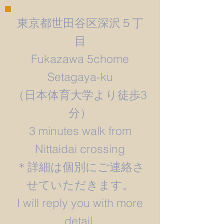
東京都世田谷区深沢５丁
目
Fukazawa 5chome
Setagaya-ku
​（日本体育大学より徒歩3
分）
3 minutes walk from
Nittaidai crossing
＊詳細は個別にご連絡さ
せていただきます。
​I will reply you with more
detail.