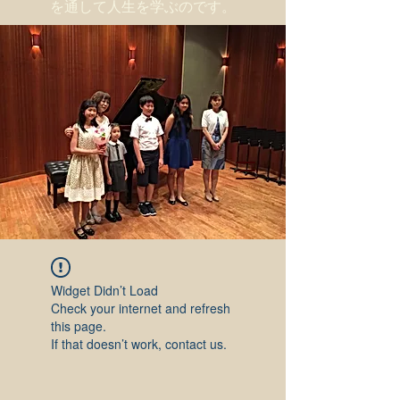
を通して人生を学ぶのです。
Widget Didn’t Load
Check your internet and refresh
this page.
If that doesn’t work, contact us.