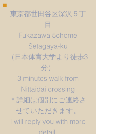
東京都世田谷区深沢５丁
目
Fukazawa 5chome
Setagaya-ku
​（日本体育大学より徒歩3
分）
3 minutes walk from
Nittaidai crossing
＊詳細は個別にご連絡さ
せていただきます。
​I will reply you with more
detail.