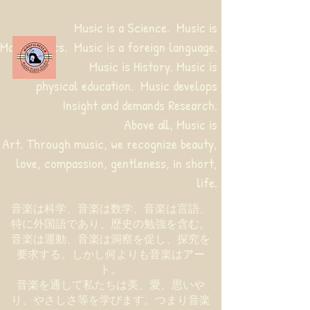
Music is a Science. Music is
Mathematics. Music is a foreign language.
Music is History. Music is
physical education.
Music develops
Insight and demands Research.
Above all, Music is
Art. Through music, we recognize beauty,
love, compassion, gentleness, in short,
life.
音楽は科学、音楽は数学、音楽は言語、
特に外国語であり、歴史の勉強を含む。
音楽は運動、音楽は洞察を促し、探究を
要求する。しかし何よりも音楽はアー
ト。
音楽を通して私たちは美、愛、思いや
り、やさしさ等を学びます。つまり音楽