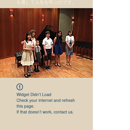
を通して人生を学ぶのです。
Widget Didn’t Load
Check your internet and refresh
this page.
If that doesn’t work, contact us.