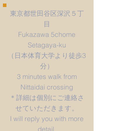
東京都世田谷区深沢５丁
目
Fukazawa 5chome
Setagaya-ku
​（日本体育大学より徒歩3
分）
3 minutes walk from
Nittaidai crossing
＊詳細は個別にご連絡さ
せていただきます。
​I will reply you with more
detail.