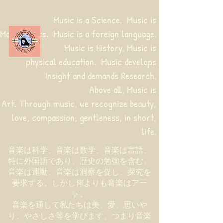
Music is a Science. Music is
Mathematics. Music is a foreign language.
Music is History. Music is
physical education.
Music develops
Insight and demands Research.
Above all, Music is
Art. Through music, we recognize beauty,
love, compassion, gentleness, in short,
life.
音楽は科学、音楽は数学、音楽は言語、
特に外国語であり、歴史の勉強を含む。
音楽は運動、音楽は洞察を促し、探究を
要求する。しかし何よりも音楽はアー
ト。
音楽を通して私たちは美、愛、思いや
り、やさしさ等を学びます。つまり音楽