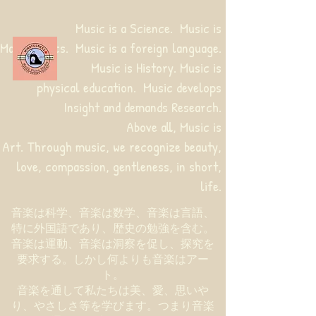
Music is a Science. Music is
Mathematics. Music is a foreign language.
Music is History. Music is
physical education.
Music develops
Insight and demands Research.
Above all, Music is
Art. Through music, we recognize beauty,
love, compassion, gentleness, in short,
life.
音楽は科学、音楽は数学、音楽は言語、
特に外国語であり、歴史の勉強を含む。
音楽は運動、音楽は洞察を促し、探究を
要求する。しかし何よりも音楽はアー
ト。
音楽を通して私たちは美、愛、思いや
り、やさしさ等を学びます。つまり音楽