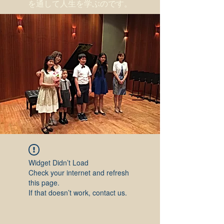
を通して人生を学ぶのです。
Widget Didn’t Load
Check your internet and refresh
this page.
If that doesn’t work, contact us.