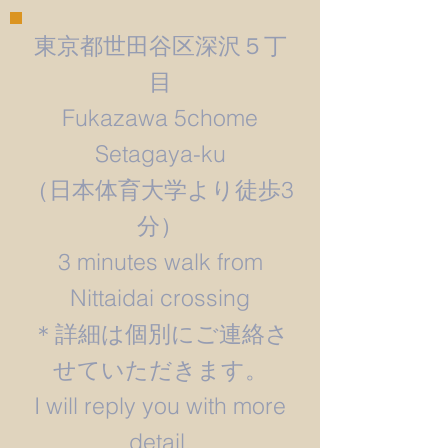
東京都世田谷区深沢５丁
目
Fukazawa 5chome
Setagaya-ku
​（日本体育大学より徒歩3
分）
3 minutes walk from
Nittaidai crossing
＊詳細は個別にご連絡さ
せていただきます。
​I will reply you with more
detail.