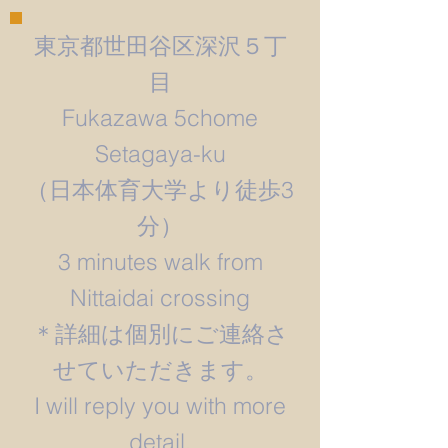
東京都世田谷区深沢５丁
目
Fukazawa 5chome
Setagaya-ku
​（日本体育大学より徒歩3
分）
3 minutes walk from
Nittaidai crossing
＊詳細は個別にご連絡さ
せていただきます。
​I will reply you with more
detail.