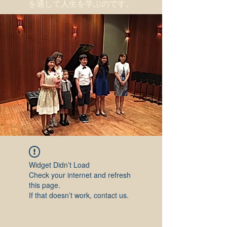
を通して人生を学ぶのです。
Widget Didn’t Load
Check your internet and refresh
this page.
If that doesn’t work, contact us.