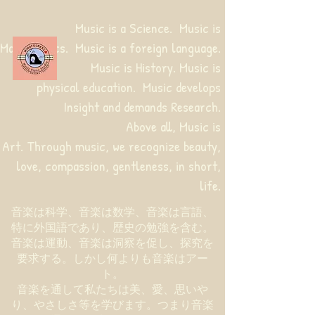
Music is a Science. Music is
Mathematics. Music is a foreign language.
Music is History. Music is
physical education.
Music develops
Insight and demands Research.
Above all, Music is
Art. Through music, we recognize beauty,
love, compassion, gentleness, in short,
life.
音楽は科学、音楽は数学、音楽は言語、
特に外国語であり、歴史の勉強を含む。
音楽は運動、音楽は洞察を促し、探究を
要求する。しかし何よりも音楽はアー
ト。
音楽を通して私たちは美、愛、思いや
り、やさしさ等を学びます。つまり音楽