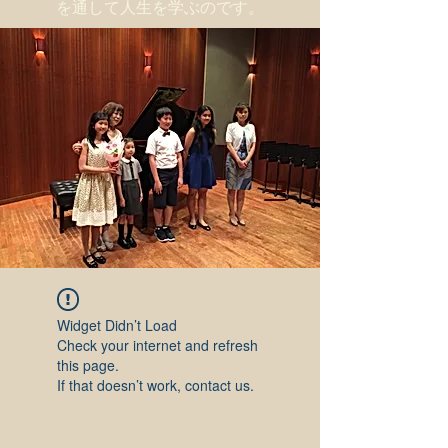
を通して人生を学ぶのです。
Widget Didn’t Load
Check your internet and refresh
this page.
If that doesn’t work, contact us.