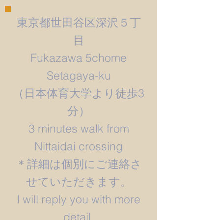
東京都世田谷区深沢５丁
目
Fukazawa 5chome
Setagaya-ku
​（日本体育大学より徒歩3
分）
3 minutes walk from
Nittaidai crossing
＊詳細は個別にご連絡さ
せていただきます。
​I will reply you with more
detail.