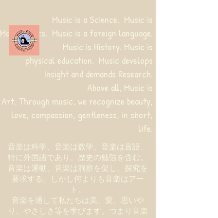
Music is a Science. Music is
Mathematics. Music is a foreign language.
Music is History. Music is
physical education.
Music develops
Insight and demands Research.
Above all, Music is
Art. Through music, we recognize beauty,
love, compassion, gentleness, in short,
life.
音楽は科学、音楽は数学、音楽は言語、
特に外国語であり、歴史の勉強を含む。
音楽は運動、音楽は洞察を促し、探究を
要求する。しかし何よりも音楽はアー
ト。
音楽を通して私たちは美、愛、思いや
り、やさしさ等を学びます。つまり音楽