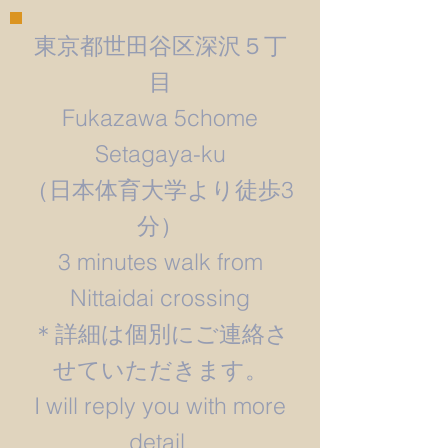
東京都世田谷区深沢５丁
目
Fukazawa 5chome
Setagaya-ku
​（日本体育大学より徒歩3
分）
3 minutes walk from
Nittaidai crossing
＊詳細は個別にご連絡さ
せていただきます。
​I will reply you with more
detail.