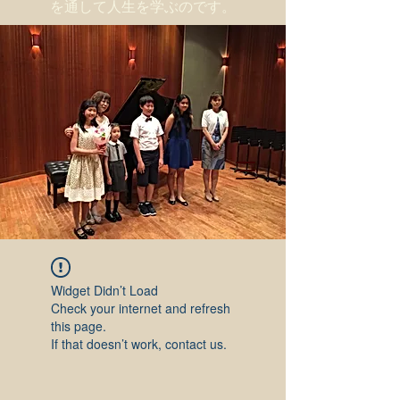
を通して人生を学ぶのです。
Widget Didn’t Load
Check your internet and refresh
this page.
If that doesn’t work, contact us.