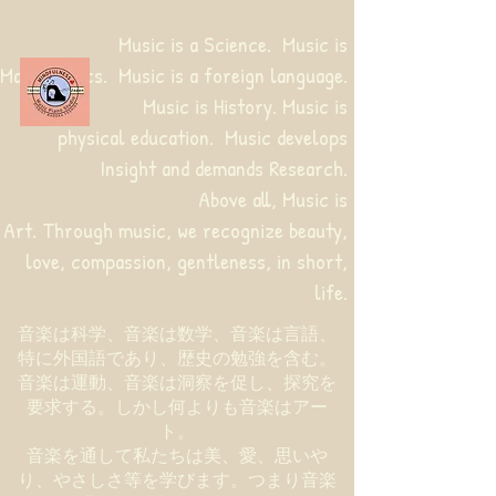
Music is a Science. Music is
Mathematics. Music is a foreign language.
Music is History. Music is
physical education.
Music develops
Insight and demands Research.
Above all, Music is
Art. Through music, we recognize beauty,
love, compassion, gentleness, in short,
life.
音楽は科学、音楽は数学、音楽は言語、
特に外国語であり、歴史の勉強を含む。
音楽は運動、音楽は洞察を促し、探究を
要求する。しかし何よりも音楽はアー
ト。
音楽を通して私たちは美、愛、思いや
り、やさしさ等を学びます。つまり音楽