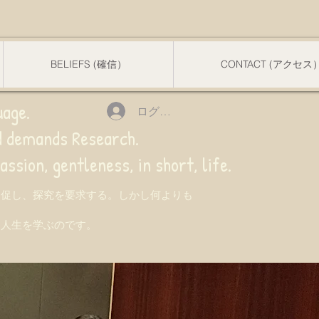
BELIEFS (確信）
CONTACT (アクセス
uage.
ログイン
nd demands Research.
 gentleness, in short, life.
を促し、探究を要求する。しかし何よりも
て人生を学ぶのです。