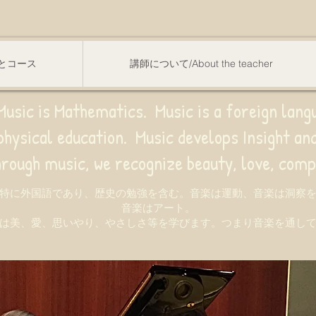
スンとコース
講師について/About the teacher
usic is Mathematics. Music is a foreign lang
sical education.
Music develops Insight a
e recognize beauty, love, compassion,
特に外国語であり、歴史の勉強を含む。音楽は運動、音楽は洞察
音楽はアート。
は美、愛、思いやり、やさしさ等を学びます。つまり音楽を通し