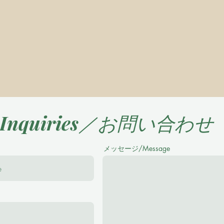
Inquiries／お問い合わせ
メッセージ/Message
se feel free to ask me any questions！