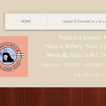
HOME
Lesson & Courses/ レッ
Music is a Science. M
Music is History. Music is phy
ve all, Music is Art. Through music, w
音楽は科学、音楽は数学、音楽は言語、
音楽を通して私たち