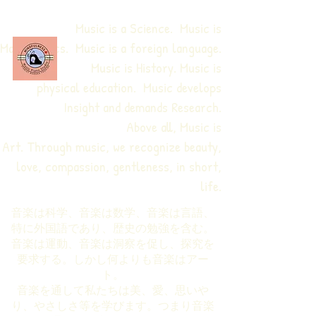
Music is a Science. Music is
Mathematics. Music is a foreign language.
Music is History. Music is
physical education.
Music develops
Insight and demands Research.
Above all, Music is
Art. Through music, we recognize beauty,
love, compassion, gentleness, in short,
life.
音楽は科学、音楽は数学、音楽は言語、
特に外国語であり、歴史の勉強を含む。
音楽は運動、音楽は洞察を促し、探究を
要求する。しかし何よりも音楽はアー
ト。
音楽を通して私たちは美、愛、思いや
り、やさしさ等を学びます。つまり音楽