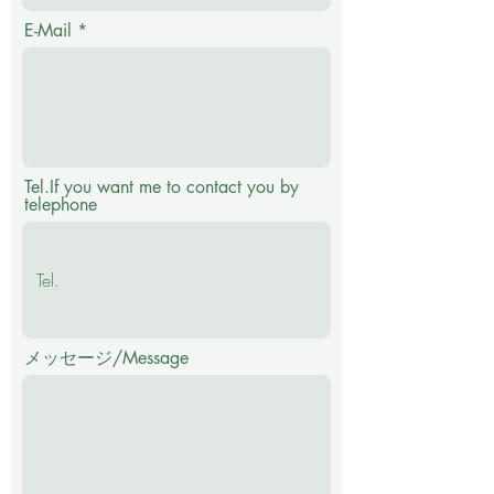
E-Mail
Tel.If you want me to contact you by
telephone
メッセージ/Message