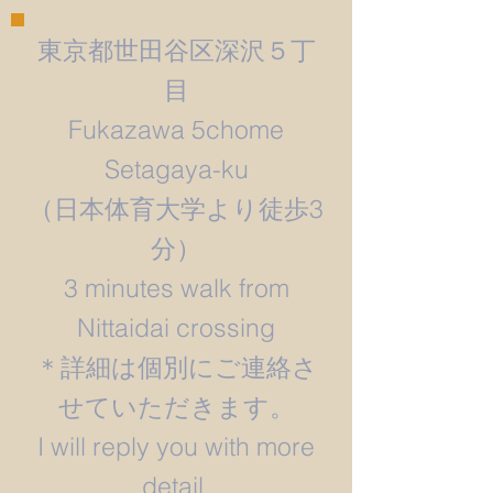
東京都世田谷区深沢５丁
目
Fukazawa 5chome
Setagaya-ku
​（日本体育大学より徒歩3
分）
3 minutes walk from
Nittaidai crossing
＊詳細は個別にご連絡さ
せていただきます。
​I will reply you with more
detail.