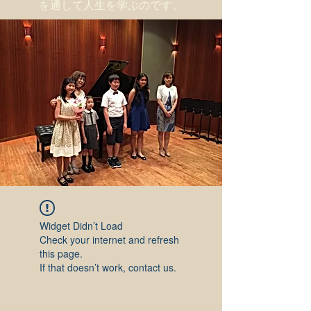
を通して人生を学ぶのです。
Widget Didn’t Load
Check your internet and refresh
this page.
If that doesn’t work, contact us.