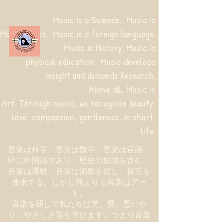
Music is a Science. Music is
Mathematics. Music is a foreign language.
Music is History. Music is
physical education.
Music develops
Insight and demands Research.
Above all, Music is
Art. Through music, we recognize beauty,
love, compassion, gentleness, in short,
life.
音楽は科学、音楽は数学、音楽は言語、
特に外国語であり、歴史の勉強を含む。
音楽は運動、音楽は洞察を促し、探究を
要求する。しかし何よりも音楽はアー
ト。
音楽を通して私たちは美、愛、思いや
り、やさしさ等を学びます。つまり音楽