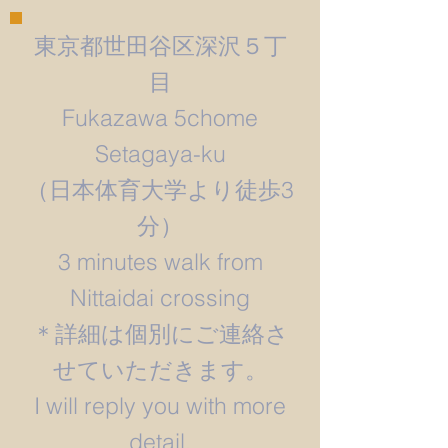
東京都世田谷区深沢５丁
目
Fukazawa 5chome
Setagaya-ku
​（日本体育大学より徒歩3
分）
3 minutes walk from
Nittaidai crossing
＊詳細は個別にご連絡さ
せていただきます。
​I will reply you with more
detail.