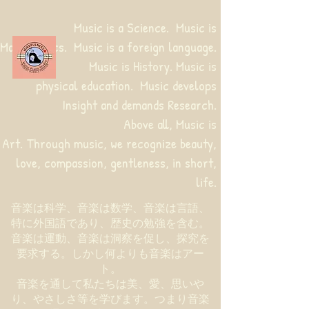
Music is a Science. Music is
Mathematics. Music is a foreign language.
Music is History. Music is
physical education.
Music develops
Insight and demands Research.
Above all, Music is
Art. Through music, we recognize beauty,
love, compassion, gentleness, in short,
life.
音楽は科学、音楽は数学、音楽は言語、
特に外国語であり、歴史の勉強を含む。
音楽は運動、音楽は洞察を促し、探究を
要求する。しかし何よりも音楽はアー
ト。
音楽を通して私たちは美、愛、思いや
り、やさしさ等を学びます。つまり音楽