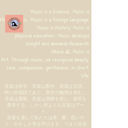
Music is a Science. Music is
Mathematics. Music is a foreign language.
Music is History. Music is
physical education.
Music develops
Insight and demands Research.
Above all, Music is
Art. Through music, we recognize beauty,
love, compassion, gentleness, in short,
life.
音楽は科学、音楽は数学、音楽は言語、
特に外国語であり、歴史の勉強を含む。
音楽は運動、音楽は洞察を促し、探究を
要求する。しかし何よりも音楽はアー
ト。
音楽を通して私たちは美、愛、思いや
り、やさしさ等を学びます。つまり音楽