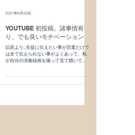
2021年6月22日
YOUTUBE 初投稿。諸事情有
り、でも良いモチベーション
以前より,,生徒に伝えたい事が言葉だけで
は全て伝えられない事がよくあって、私
が自分の演奏録画を撮って見て聴いて貰
えば、テクニックの説明などももっとわ
かって貰えるだろうと考えていた。 いつ
か録画しよう、が、どんどん伸びて、し
かし今になってやっと重い腰を上げたの
は、施設にいる母...