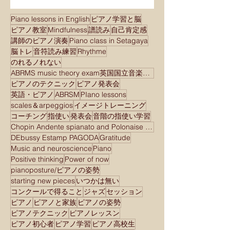
Piano lessons in English
ピアノ学習と脳
ピアノ教室
Mindfulness
譜読み
自己肯定感
講師のピアノ演奏
Piano class in Setagaya
脳トレ
音符読み練習
Rhythme
のれるノれない
ABRMS music theory exam英国国立音楽院検定試験
ピアノのテクニック
ピアノ発表会
英語・ピアノ
ABRSM
PIano lessons
scales＆arpeggios
イメージトレーニング
コーチング
指使い
発表会
音階の指使い学習
Chopin Andente spianato and Polonaise brilliant
DEbussy Estamp PAGODA
Gratitude
Music and neuroscience
Piano
Positive thinking
Power of now
pianoposture/ピアノの姿勢
starting new pieces
いつかは無い
コンクールで得ること
ジャズ
セッション
ピアノ
ピアノと家族
ピアノの姿勢
ピアノテクニック
ピアノレッスン
ピアノ初心者
ピアノ学習
ピアノ高校生