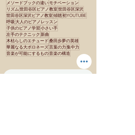
メソードブックの違い
モチベーション
リズム
世田谷区ピアノ教室
世田谷区深沢
世田谷区深沢ピアノ教室
傾聴
初YOUTUBE
呼吸
大人のピアノレッスン
子供のピアノ学習
小さい手
左手のテクニック
新曲
木枯らしのエチュード
桑田歩夢の英雄
華麗なる大ポロネーズ
言葉の力
集中力
音楽が可能にするもの
音楽の構造
Inquiries／お問い合わせ
・Your name
E-Mail