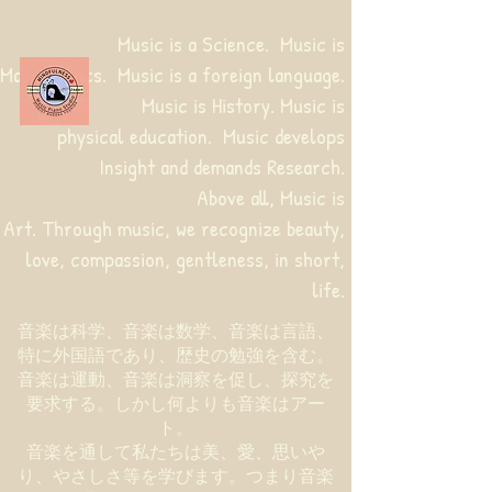
Music is a Science. Music is
Mathematics. Music is a foreign language.
Music is History. Music is
physical education.
Music develops
Insight and demands Research.
Above all, Music is
Art. Through music, we recognize beauty,
love, compassion, gentleness, in short,
life.
音楽は科学、音楽は数学、音楽は言語、
特に外国語であり、歴史の勉強を含む。
音楽は運動、音楽は洞察を促し、探究を
要求する。しかし何よりも音楽はアー
ト。
音楽を通して私たちは美、愛、思いや
り、やさしさ等を学びます。つまり音楽