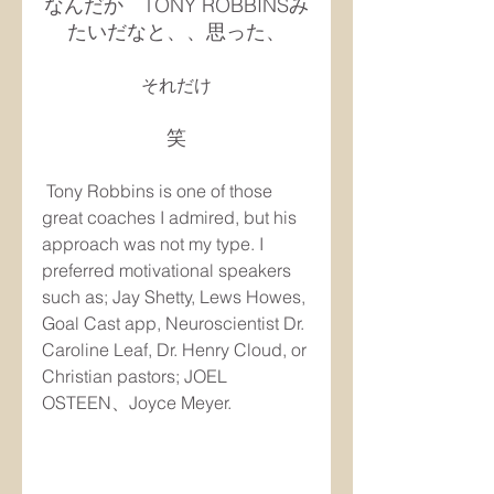
なんだか　TONY ROBBINSみ
たいだなと、、思った、
それだけ
笑
 Tony Robbins is one of those 
great coaches I admired, but his 
approach was not my type. I 
preferred motivational speakers 
such as; Jay Shetty, Lews Howes, 
Goal Cast app, Neuroscientist Dr. 
Caroline Leaf, Dr. Henry Cloud, or 
Christian pastors; JOEL 
OSTEEN、Joyce Meyer.