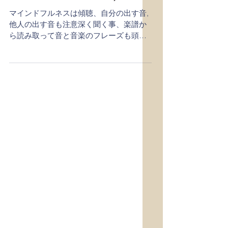
Mindfulness is Love(
undivided attention！)
マインドフルネスは傾聴、自分の出す音,
他人の出す音も注意深く聞く事、楽譜か
ら読み取って音と音楽のフレーズも頭の
中で鳴らす事、上級になると作曲家の意
図を楽譜から読み取る事＝愛を持って一
心に取り組む事からmindfulnes music
piano studioです