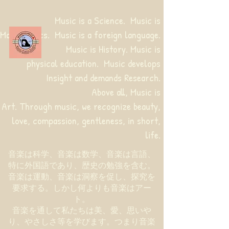
Music is a Science. Music is
Mathematics. Music is a foreign language.
Music is History. Music is
physical education.
Music develops
Insight and demands Research.
Above all, Music is
Art. Through music, we recognize beauty,
love, compassion, gentleness, in short,
life.
音楽は科学、音楽は数学、音楽は言語、
特に外国語であり、歴史の勉強を含む。
音楽は運動、音楽は洞察を促し、探究を
要求する。しかし何よりも音楽はアー
ト。
音楽を通して私たちは美、愛、思いや
り、やさしさ等を学びます。つまり音楽