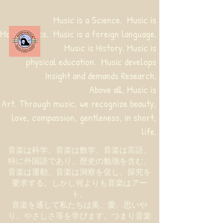
Music is a Science. Music is
Mathematics. Music is a foreign language.
Music is History. Music is
physical education.
Music develops
Insight and demands Research.
Above all, Music is
Art. Through music, we recognize beauty,
love, compassion, gentleness, in short,
life.
音楽は科学、音楽は数学、音楽は言語、
特に外国語であり、歴史の勉強を含む。
音楽は運動、音楽は洞察を促し、探究を
要求する。しかし何よりも音楽はアー
ト。
音楽を通して私たちは美、愛、思いや
り、やさしさ等を学びます。つまり音楽