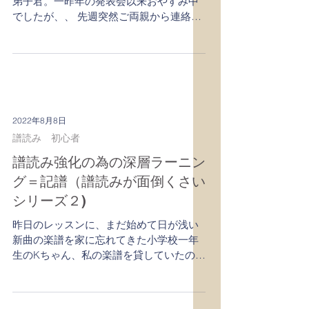
2022年8月8日
音楽の力 Power of Music
ピアノを続けると良い事！ 先
生も嬉しい！
暫くお休みしていた 現在高校2年生のお
弟子君。一昨年の発表会以来おやすみ中
でしたが、、 先週突然ご両親から連絡を
頂いて、来週突然アメリカにゆくことに
なったので、ご挨拶に来てくださるとの
こと、、 K君のご両親はK君を心から愛さ
れていらして、とても教育熱心で子供の
頃から英語の教...
2022年8月8日
譜読み 初心者
譜読み強化の為の深層ラーニン