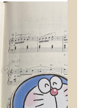
グ＝記譜（譜読みが面倒くさい
シリーズ２)
昨日のレッスンに、まだ始めて日が浅い
新曲の楽譜を家に忘れてきた小学校一年
生のKちゃん、私の楽譜を貸していたの
で、私もコピーが無い、 でもこの曲の一
番難しい部分を今日、終わらせたかった
ので、そこで記憶から覚えているその曲
を楽譜に書いてもらうことにした。...