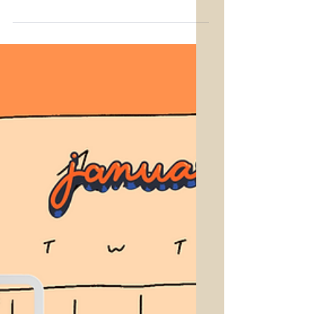
Anthony Jay Robbins、以前から尊敬して
いたけれど、私の自己啓発のメンターと
しては個人的に波動が合わない様な気が
して、One of Them という感じで受け止
めていた。 どちらかというと、お話系
motivational talkers; Jay...