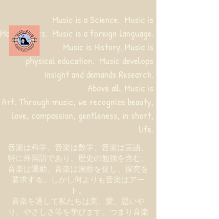
Music is a Science. Music is
Mathematics. Music is a foreign language.
Music is History. Music is
physical education.
Music develops
Insight and demands Research.
Above all, Music is
Art. Through music, we recognize beauty,
love, compassion, gentleness, in short,
life.
音楽は科学、音楽は数学、音楽は言語、
特に外国語であり、歴史の勉強を含む。
音楽は運動、音楽は洞察を促し、探究を
要求する。しかし何よりも音楽はアー
ト。
音楽を通して私たちは美、愛、思いや
り、やさしさ等を学びます。つまり音楽