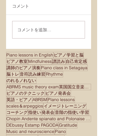
コメント
コメントを追加…
Piano lessons in English
ピアノ学習と脳
ピアノ教室
Mindfulness
譜読み
自己肯定感
講師のピアノ演奏
Piano class in Setagaya
脳トレ
音符読み練習
Rhythme
のれるノれない
ABRMS music theory exam英国国立音楽院検定試験
ピアノのテクニック
ピアノ発表会
英語・ピアノ
ABRSM
PIano lessons
scales＆arpeggios
イメージトレーニング
コーチング
指使い
発表会
音階の指使い学習
Chopin Andente spianato and Polonaise brilliant
DEbussy Estamp PAGODA
Gratitude
Music and neuroscience
Piano