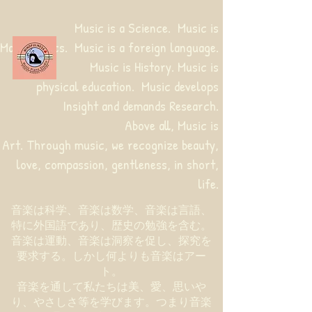
Music is a Science. Music is
Mathematics. Music is a foreign language.
Music is History. Music is
physical education.
Music develops
Insight and demands Research.
Above all, Music is
Art. Through music, we recognize beauty,
love, compassion, gentleness, in short,
life.
音楽は科学、音楽は数学、音楽は言語、
特に外国語であり、歴史の勉強を含む。
音楽は運動、音楽は洞察を促し、探究を
要求する。しかし何よりも音楽はアー
ト。
音楽を通して私たちは美、愛、思いや
り、やさしさ等を学びます。つまり音楽