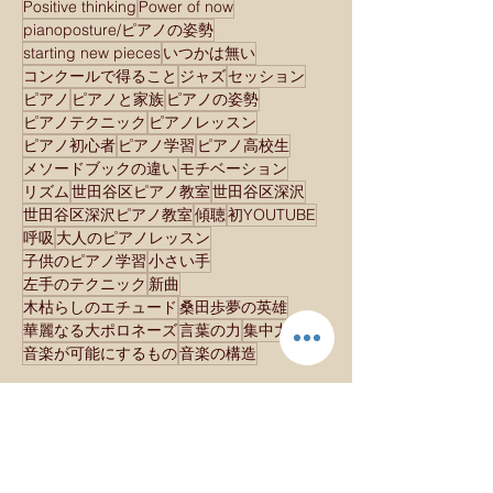
Positive thinking
Power of now
pianoposture/ピアノの姿勢
starting new pieces
いつかは無い
コンクールで得ること
ジャズ
セッション
ピアノ
ピアノと家族
ピアノの姿勢
ピアノテクニック
ピアノレッスン
ピアノ初心者
ピアノ学習
ピアノ高校生
メソードブックの違い
モチベーション
リズム
世田谷区ピアノ教室
世田谷区深沢
世田谷区深沢ピアノ教室
傾聴
初YOUTUBE
呼吸
大人のピアノレッスン
子供のピアノ学習
小さい手
左手のテクニック
新曲
木枯らしのエチュード
桑田歩夢の英雄
華麗なる大ポロネーズ
言葉の力
集中力
音楽が可能にするもの
音楽の構造
Inquiries／お問い合わせ
・Your name