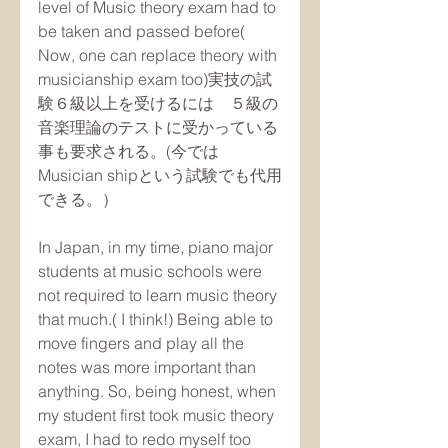
level of Music theory exam had to 
be taken and passed before( 
Now, one can replace theory with 
musicianship exam too)実技の試
験６級以上を受けるには　５級の
音楽理論のテストに受かっている
事も要求される。(今では
Musician shipという試験でも代用
できる。）
In Japan, in my time, piano major 
students at music schools were 
not required to learn music theory 
that much.( I think!) Being able to 
move fingers and play all the 
notes was more important than 
anything. So, being honest, when 
my student first took music theory 
exam, I had to redo myself too 