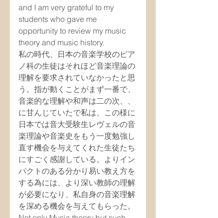
and I am very grateful to my 
students who gave me 
opportunity to review my music 
theory and music history.
私の時代、日本の音楽学校のピア
ノ科の生徒はそれほど音楽理論の
理解を要求されていなかったと思
う。指が動くことがまず一番で、
音楽的な理解や和声は二の次、、
に甘んじていたで私は、この様に
日本では音大受験生レヴェルの音
楽理論や音楽史をもう一度勉強し
直す機会を与えてくれた生徒たち
にすごく感謝している。よりイン
パクトのある分かり易い教え方を
する為には、より深い教師の理解
が必要になり、私自身の音楽理解
を深める機会を与えてもらった。
Not only Music theory but such 