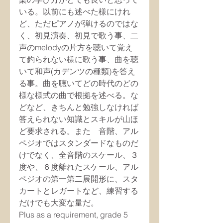
いる。以前にも述べた様にけれ
ど、ただピアノが弾けるのではな
く、初見演奏、初見で歌う事、二
声のmelodyの片方を聴いて覚え
て釣られない様に歌う事、曲を聴
いて和声(カデンツの種類)を答え
る事。曲を聴いてどの時代のどの
様な様式の曲で根拠を述べる。な
どなど、きちんと勉強しなければ
答えられない知識とスキルが山ほ
ど要求される。また　音階、アル
ペジオではスタンダードなものだ
けでなく、全音階のスケール、３
度や、６度離れたスケール、アル
ペジオの第一第二展開形に、スタ
カートとレガートなど、練習する
だけでも大変な量だ。
Plus as a requirement, grade 5 