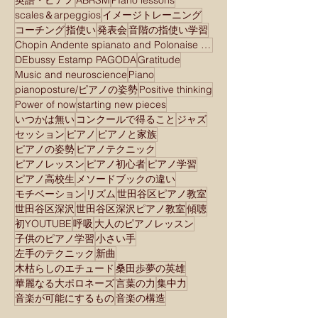
英語・ピアノ
ABRSM
PIano lessons
scales＆arpeggios
イメージトレーニング
コーチング
指使い
発表会
音階の指使い学習
Chopin Andente spianato and Polonaise brilliant
DEbussy Estamp PAGODA
Gratitude
Music and neuroscience
Piano
pianoposture/ピアノの姿勢
Positive thinking
Power of now
starting new pieces
いつかは無い
コンクールで得ること
ジャズ
セッション
ピアノ
ピアノと家族
ピアノの姿勢
ピアノテクニック
ピアノレッスン
ピアノ初心者
ピアノ学習
ピアノ高校生
メソードブックの違い
モチベーション
リズム
世田谷区ピアノ教室
世田谷区深沢
世田谷区深沢ピアノ教室
傾聴
初YOUTUBE
呼吸
大人のピアノレッスン
子供のピアノ学習
小さい手
左手のテクニック
新曲
木枯らしのエチュード
桑田歩夢の英雄
華麗なる大ポロネーズ
言葉の力
集中力
音楽が可能にするもの
音楽の構造