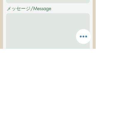
メッセージ/Message
送信する
東京都世田谷区深沢５丁