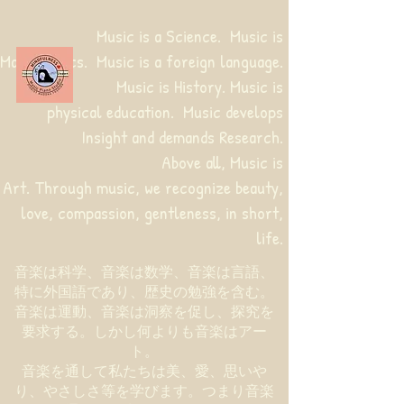
Music is a Science. Music is
Mathematics. Music is a foreign language.
Music is History. Music is
physical education.
Music develops
Insight and demands Research.
Above all, Music is
Art. Through music, we recognize beauty,
love, compassion, gentleness, in short,
life.
音楽は科学、音楽は数学、音楽は言語、
特に外国語であり、歴史の勉強を含む。
音楽は運動、音楽は洞察を促し、探究を
要求する。しかし何よりも音楽はアー
ト。
音楽を通して私たちは美、愛、思いや
り、やさしさ等を学びます。つまり音楽