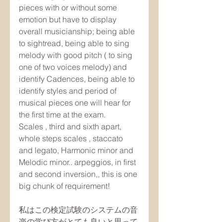
pieces with or without some 
emotion but have to display 
overall musicianship; being able 
to sightread, being able to sing 
melody with good pitch ( to sing 
one of two voices melody) and 
identify Cadences, being able to 
identify styles and period of 
musical pieces one will hear for 
the first time at the exam.
Scales , third and sixth apart, 
whole steps scales , staccato 
and legato, Harmonic minor and 
Melodic minor.. arpeggios, in first 
and second inversion,, this is one 
big chunk of requirement!
私はこの検定試験のシステムの音
楽の学び方がとても良いと思って