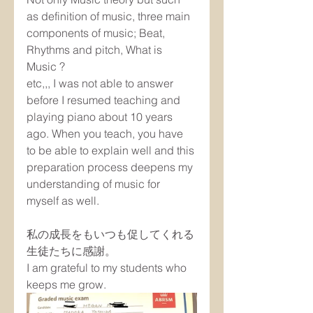
as definition of music, three main 
components of music; Beat, 
Rhythms and pitch, What is 
Music ?
etc,,, I was not able to answer 
before I resumed teaching and 
playing piano about 10 years 
ago. When you teach, you have 
to be able to explain well and this 
preparation process deepens my 
understanding of music for 
myself as well.
私の成長をもいつも促してくれる
生徒たちに感謝。
I am grateful to my students who 
keeps me grow.